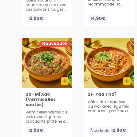
boeuf sauté à la
recommandé) et
sauce au poivre avec
bœuf coupé en dé
ces poivrons rouges et
accompagné de son
verts, servi avec du riz
13,90€
œuf au plat et
14,90€
oignons frits
Nouveauté
20- Mi Xao
21- Pad Thaï
(Vermicelles
pâtes de riz sautées
sautés)
au wok avec légumes
croquants, protéine au
Vermicelles sautés au
choix, servi avec
wok avec légumes
cacahuète, soja,
croquants, protéine au
oignons frits et la
choix et soja, servi
coriandre
12,90€
12,90€
avec cacahuète,
À partir de
citron et coriandre