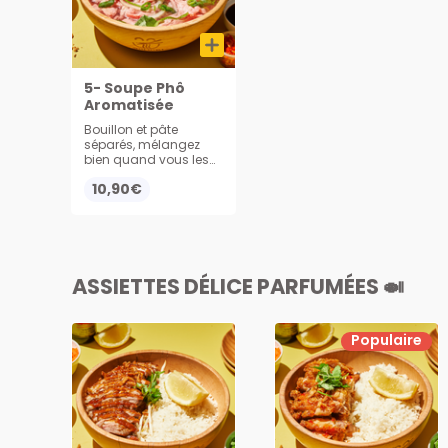
5- Soupe Phô
Aromatisée
Bouillon et pâte
séparés, mélangez
bien quand vous les
recevez !! Servies avec
10,90€
soja, menthe, citron,
oignons frais,
ciboulettes, coriandre
et une sauce BBQ
asiatique
ASSIETTES DÉLICE PARFUMÉES 🍛
Populaire