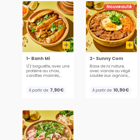
Nouveauté
1- Banh Mi
2- Sunny Com
1/2 baguette, avec une
Base de riz nature,
protéine au choix,
avec viande ou végé
carottes marinés,
sautée aux oignons,
coriandre, salade et
œuf et légumes. Servi
mayonnaise
avec cacahuète,
7,90€
oignons frits,
10,90€
À partir de
À partir de
concombres et
carottes