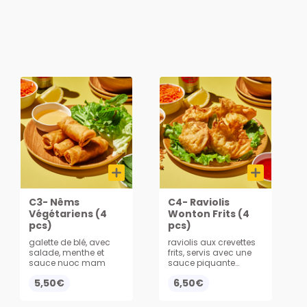
C3- Nêms
C4- Raviolis
Végétariens (4
Wonton Frits (4
pcs)
pcs)
galette de blé, avec
raviolis aux crevettes
salade, menthe et
frits, servis avec une
sauce nuoc mam
sauce piquante
sriracha ou aigre
5,50€
6,50€
douce