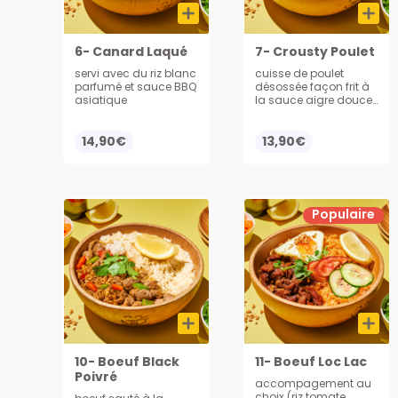
6- Canard Laqué
7- Crousty Poulet
servi avec du riz blanc
cuisse de poulet
parfumé et sauce BBQ
désossée façon frit à
asiatique
la sauce aigre douce,
servi avec du riz
14,90€
13,90€
Populaire
10- Boeuf Black
11- Boeuf Loc Lac
Poivré
accompagement au
choix (riz tomate