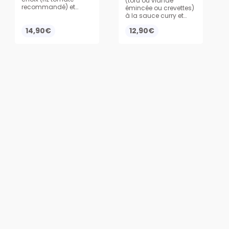
(tofu ou viande
recommandé) et
émincée ou crevettes)
poulet émincé
à la sauce curry et
accompagné de son
coco, légèrement
œuf au plat et
14,90€
12,90€
épicée, servi avec du
oignons frits
riz