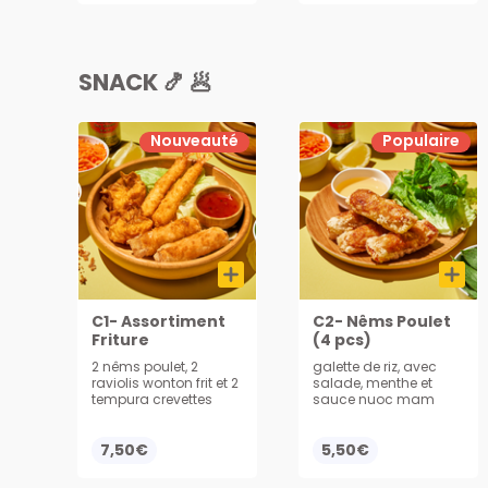
SNACK 🍤 🥟
Nouveauté
Populaire
C1- Assortiment
C2- Nêms Poulet
Friture
(4 pcs)
2 nêms poulet, 2
galette de riz, avec
raviolis wonton frit et 2
salade, menthe et
tempura crevettes
sauce nuoc mam
7,50€
5,50€