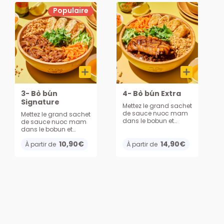
Populaire
3- Bò bún
4- Bò bún Extra
Signature
Mettez le grand sachet
de sauce nuoc mam
Mettez le grand sachet
dans le bobun et
de sauce nuoc mam
mélangez :) hummm
dans le bobun et
Bon Appétit !! Base de
mélangez :) hummm
10,90€
vermicelles avec
14,90€
Bon Appétit !! Base de
À partir de
À partir de
viande grillée, nems, et
vermicelles avec
légumes. Servis avec
viande ou végé
cacahuète, oignons
sautée aux oignons,
frits, concombres,
nems, et
carottes et 1 grand
légumes. Servis avec
sachet de
cacahuète, oignons
sauce nuoc mam.
frits, concombres,
carottes et 1 grand
sachet de
sauce nuoc mam.