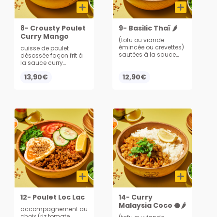
8- Crousty Poulet
9- Basilic Thaï 🌶
Curry Mango
(tofu ou viande
émincée ou crevettes)
cuisse de poulet
sautées à la sauce
désossée façon frit à
thaï basilic épicé avec
la sauce curry
légumes croquants,
mango, servi avec du
13,90€
servi avec du riz
12,90€
riz
12- Poulet Loc Lac
14- Curry
Malaysia Coco 🥥🌶️
accompagnement au
choix (riz tomate