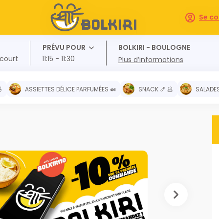
Se co
PRÉVU POUR
BOLKIRI - BOULOGNE
ncourt
11:15 - 11:30
Plus d’informations

ASSIETTES DÉLICE PARFUMÉES 🍛
SNACK 🍤 🥟
SALADES