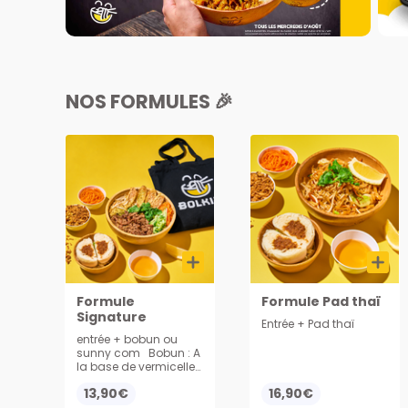
NOS FORMULES 🎉
Formule
Formule Pad thaï
Signature
Entrée + Pad thaï
entrée + bobun ou
sunny com Bobun : A
la base de vermicelles
avec viande ou végé
13,90€
16,90€
sautée aux oignons,
nems, et légumes.