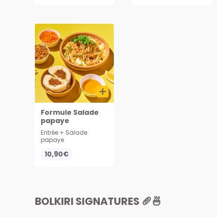
Servi avec cacahuète,
oignons frits,
concombres, carottes
et 1 grand sachet de
sauce nuoc mam.
Sunny Com : à la
base de riz nature,
avec viande ou végé
sautée aux oignons,
œuf et légumes. Servi
avec cacahuète,
oignons frits,
concombres et
carottes
Formule Salade
papaye
Entrée + Salade
papaye
10,90€
BOLKIRI SIGNATURES 🥖🍜