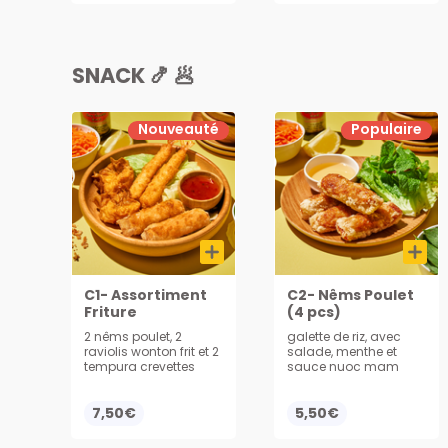
SNACK 🍤 🥟
Nouveauté
Populaire
C1- Assortiment
C2- Nêms Poulet
Friture
(4 pcs)
2 nêms poulet, 2
galette de riz, avec
raviolis wonton frit et 2
salade, menthe et
tempura crevettes
sauce nuoc mam
7,50€
5,50€