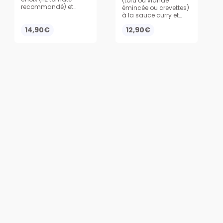
(tofu ou viande
recommandé) et
émincée ou crevettes)
poulet émincé
à la sauce curry et
accompagné de son
coco, légèrement
œuf au plat et
14,90€
12,90€
épicée, servi avec du
oignons frits
riz