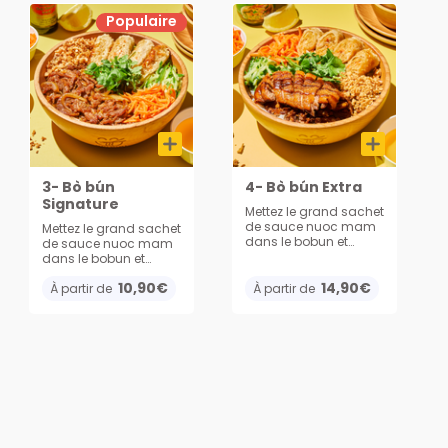
Populaire
3- Bò bún
4- Bò bún Extra
Signature
Mettez le grand sachet
de sauce nuoc mam
Mettez le grand sachet
dans le bobun et
de sauce nuoc mam
mélangez :) hummm
dans le bobun et
Bon Appétit !! Base de
mélangez :) hummm
10,90€
vermicelles avec
14,90€
Bon Appétit !! Base de
À partir de
À partir de
viande grillée, nems, et
vermicelles avec
légumes. Servis avec
viande ou végé
cacahuète, oignons
sautée aux oignons,
frits, concombres,
nems, et
carottes et 1 grand
légumes. Servis avec
sachet de
cacahuète, oignons
sauce nuoc mam.
frits, concombres,
carottes et 1 grand
sachet de
sauce nuoc mam.