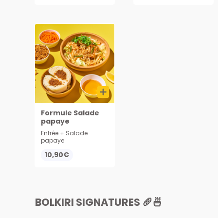
Servi avec cacahuète,
oignons frits,
concombres, carottes
et 1 grand sachet de
sauce nuoc mam.
Sunny Com : à la
base de riz nature,
avec viande ou végé
sautée aux oignons,
œuf et légumes. Servi
avec cacahuète,
oignons frits,
concombres et
carottes
Formule Salade
papaye
Entrée + Salade
papaye
10,90€
BOLKIRI SIGNATURES 🥖🍜