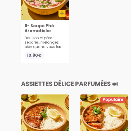
5- Soupe Phô
Aromatisée
Bouillon et pâte
séparés, mélangez
bien quand vous les
recevez !! Servies avec
10,90€
soja, menthe, citron,
oignons frais,
ciboulettes, coriandre
et une sauce BBQ
asiatique
ASSIETTES DÉLICE PARFUMÉES 🍛
Populaire