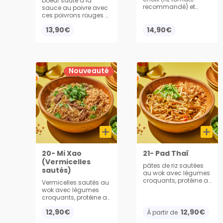
boeuf sauté à la
recommandé) et
sauce au poivre avec
bœuf coupé en dé
ces poivrons rouges et
accompagné de son
verts, servi avec du riz
13,90€
œuf au plat et
14,90€
oignons frits
Nouveauté
20- Mi Xao
21- Pad Thaï
(Vermicelles
pâtes de riz sautées
sautés)
au wok avec légumes
croquants, protéine au
Vermicelles sautés au
choix, servi avec
wok avec légumes
cacahuète, soja,
croquants, protéine au
oignons frits et la
choix et soja, servi
coriandre
12,90€
12,90€
avec cacahuète,
À partir de
citron et coriandre