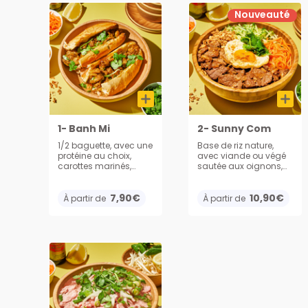
Nouveauté
1- Banh Mi
2- Sunny Com
1/2 baguette, avec une
Base de riz nature,
protéine au choix,
avec viande ou végé
carottes marinés,
sautée aux oignons,
coriandre, salade et
œuf et légumes. Servi
mayonnaise
avec cacahuète,
7,90€
oignons frits,
10,90€
À partir de
À partir de
concombres et
carottes