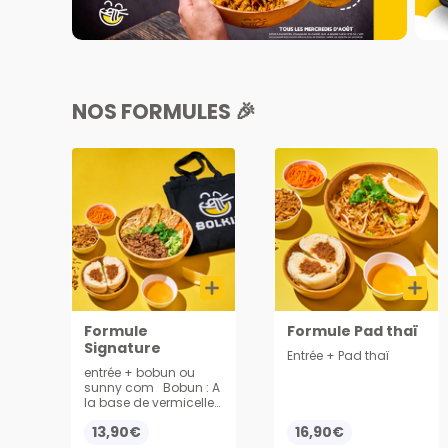
NOS FORMULES 🎉
Formule
Formule Pad thaï
Signature
Entrée + Pad thaï
entrée + bobun ou
sunny com Bobun : A
la base de vermicelles
avec viande ou végé
13,90€
16,90€
sautée aux oignons,
nems, et légumes.