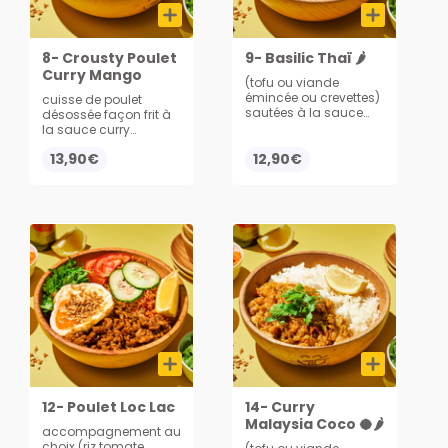
8- Crousty Poulet
9- Basilic Thaï 🌶
Curry Mango
(tofu ou viande
émincée ou crevettes)
cuisse de poulet
sautées à la sauce
désossée façon frit à
thaï basilic épicé avec
la sauce curry
légumes croquants,
mango, servi avec du
13,90€
servi avec du riz
12,90€
riz
12- Poulet Loc Lac
14- Curry
Malaysia Coco 🥥🌶️
accompagnement au
choix (riz tomate