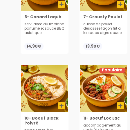
6- Canard Laqué
7- Crousty Poulet
servi avec du riz blanc
cuisse de poulet
parfumé et sauce BBQ
désossée façon frit à
asiatique
la sauce aigre douce,
servi avec du riz
14,90€
13,90€
Populaire
10- Boeuf Black
11- Boeuf Loc Lac
Poivré
accompagement au
choix (riz tomate