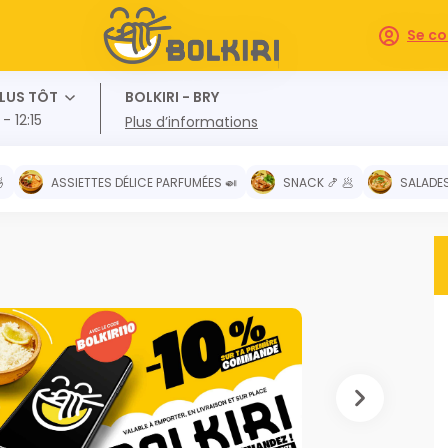
Se co
PLUS TÔT
BOLKIRI - BRY
 - 12:15
Plus d’informations

ASSIETTES DÉLICE PARFUMÉES 🍛
SNACK 🍤 🥟
SALADES