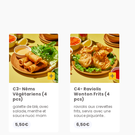
C3- Nêms
C4- Raviolis
Végétariens (4
Wonton Frits (4
pcs)
pcs)
galette de blé, avec
raviolis aux crevettes
salade, menthe et
frits, servis avec une
sauce nuoc mam
sauce piquante
sriracha ou aigre
5,50€
6,50€
douce